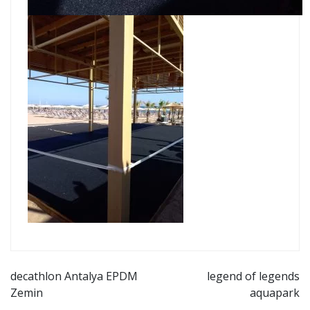
Yazı
decathlon Antalya EPDM
legend of legends
Zemin
aquapark
gezinmesi