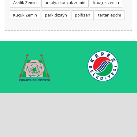
Akrilik Zemin
antalya kauçuk zemin
kauçuk zemin
Kuçuk Zemin
park dizayn
polfisan
tartan epdm