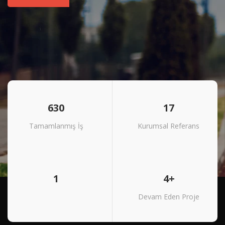
630
17
Tamamlanmış İş
Kurumsal Referans
1
4+
Devam Eden Proje