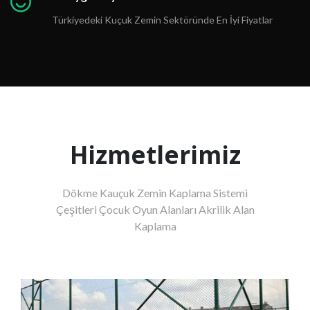
Türkiyedeki Kuçuk Zemin Sektöründe En İyi Fiyatlar
Hizmetlerimiz
Dökme Kauçuk Zemin Kaplama Sistemi
Çeşitleri Çocuk Oyun Alanları Akrilik Alan
Kaplama