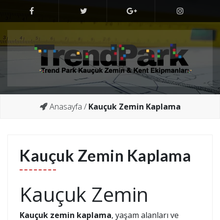
Skip
to
content
Kauçuk Zemin Yer Kaplama Döşeme
Kauçuk Zemin Yer Kaplama Döşeme
Anasayfa
/
Kauçuk Zemin Kaplama
Kauçuk Zemin Kaplama
Kauçuk Zemin
Kauçuk zemin kaplama
, yaşam alanları ve