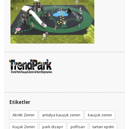
Etiketler
Akrilik Zemin
antalya kauçuk zemin
kauçuk zemin
Kuçuk Zemin
park dizayn
polfisan
tartan epdm