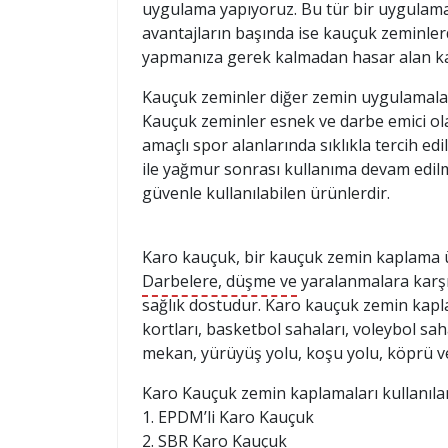
uygulama yapıyoruz. Bu tür bir uygulama
avantajların başında ise kauçuk zeminler
yapmanıza gerek kalmadan hasar alan ka
Kauçuk zeminler diğer zemin uygulamaları
Kauçuk zeminler esnek ve darbe emici olar
amaçlı spor alanlarında sıklıkla tercih 
ile yağmur sonrası kullanıma devam edilme
güvenle kullanılabilen ürünlerdir.
Karo kauçuk, bir kauçuk zemin kaplama ü
Darbelere, düşme ve yaralanmalara karşı ö
sağlık dostudur. Karo kauçuk zemin kaplam
kortları, basketbol sahaları, voleybol sah
mekan, yürüyüş yolu, koşu yolu, köprü ve 
Karo Kauçuk zemin kaplamaları kullanılan
1. EPDM’li Karo Kauçuk
2. SBR Karo Kauçuk