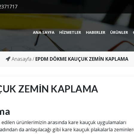
2371717
ANA SAYFA
HIZMETLER
HABERLER
ÜRÜNLER
Anasayfa
/
EPDM DÖKME KAUÇUK ZEMİN KAPLAMA
ÇUK ZEMİN KAPLAMA
ma
h edilen ürünlerimizin arasında kare kauçuk uygulamaları
adından da anlaşılacağı gibi kare kauçuk plakalarla zeminler