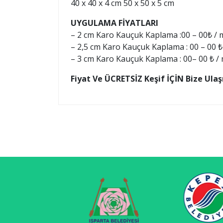
40 x 40 x 4 cm 50 x 50 x 5 cm
UYGULAMA FİYATLARI
–
2 cm Karo Kauçuk Kaplama
:00 – 00₺ / 
–
2,5
cm Karo Kauçuk Kaplama
: 00 – 00 ₺
–
3
cm Karo Kauçuk Kaplama
: 00– 00 ₺ /
Fiyat Ve ÜCRETSİZ Keşif İÇİN Bize Ulaş
Yazı
gezinmesi