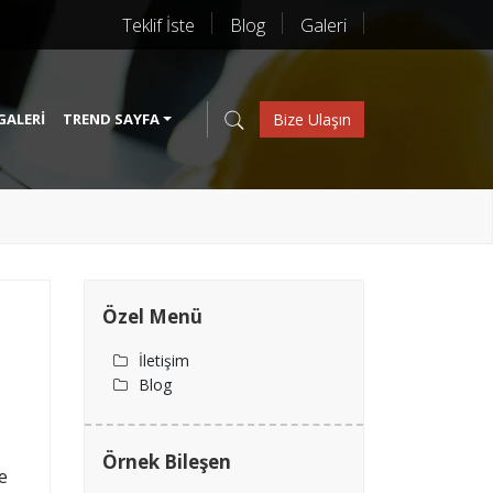
Teklif İste
Blog
Galeri
GALERI
TREND SAYFA
Bize Ulaşın
Özel Menü
İletişim
Blog
Örnek Bileşen
e