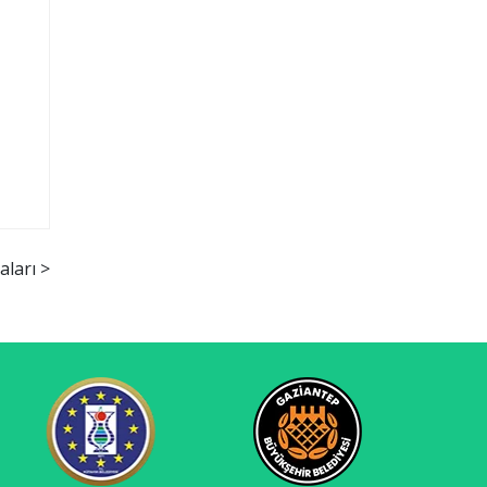
ları >