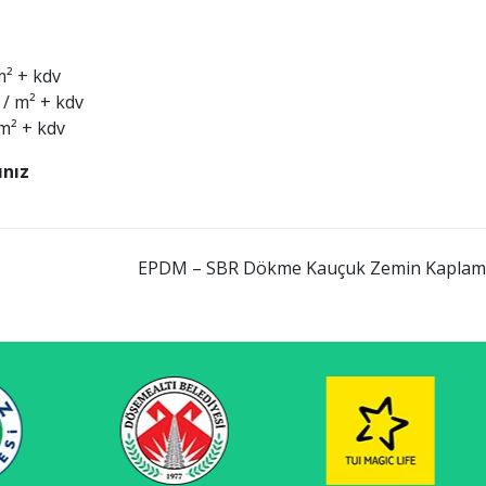
m² + kdv
 / m² + kdv
 m² + kdv
ınız
EPDM – SBR Dökme Kauçuk Zemin Kaplama