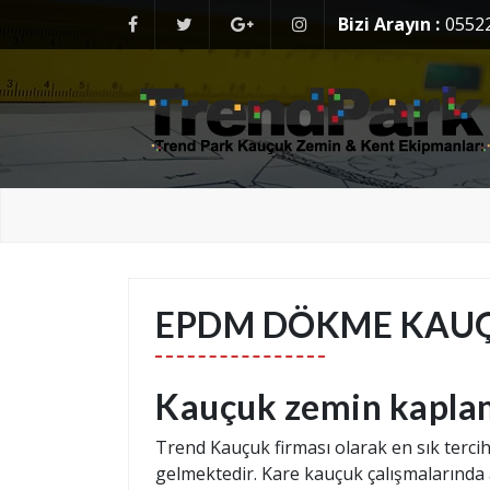
Skip
Bizi Arayın :
0552
to
content
Kauçuk Zemin Yer Kaplama Döşeme
Kauçuk Zemin Yer Kaplama Döşeme
EPDM DÖKME KAU
Kauçuk zemin kapla
Trend Kauçuk firması olarak en sık terci
gelmektedir. Kare kauçuk çalışmalarında 