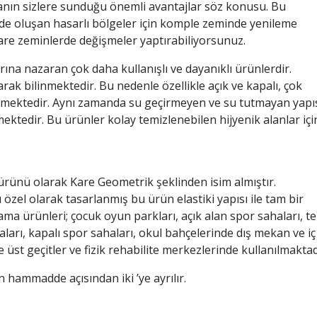
nın sizlere sunduğu önemli avantajlar söz konusu. Bu
de oluşan hasarlı bölgeler için komple zeminde yenileme
re zeminlerde değişmeler yaptırabiliyorsunuz.
na nazaran çok daha kullanışlı ve dayanıklı ürünlerdir.
ak bilinmektedir. Bu nedenle özellikle açık ve kapalı, çok
edilmektedir. Aynı zamanda su geçirmeyen ve su tutmayan yapı
ktedir. Bu ürünler kolay temizlenebilen hijyenik alanlar içi
rünü olarak Kare Geometrik şeklinden isim almıştır.
zel olarak tasarlanmış bu ürün elastiki yapısı ile tam bir
a ürünleri; çocuk oyun parkları, açık alan spor sahaları, te
aları, kapalı spor sahaları, okul bahçelerinde dış mekan ve iç
üst geçitler ve fizik rehabilite merkezlerinde kullanılmaktad
 hammadde açısından iki ’ye ayrılır.