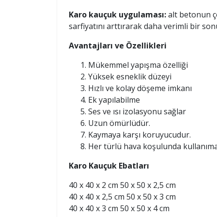
Karo kauçuk uygulaması:
alt betonun ç
sarfiyatını arttırarak daha verimli bir sonu
Avantajları ve Özellikleri
Mükemmel yapışma özelliği
Yüksek esneklik düzeyi
Hızlı ve kolay döşeme imkanı
Ek yapılabilme
Ses ve ısı izolasyonu sağlar
Uzun ömürlüdür.
Kaymaya karşı koruyucudur.
Her türlü hava koşulunda kullanım
Karo Kauçuk Ebatları
40 x 40 x 2 cm 50 x 50 x 2,5 cm
40 x 40 x 2,5 cm 50 x 50 x 3 cm
40 x 40 x 3 cm 50 x 50 x 4 cm