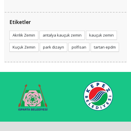
Etiketler
Akrilik Zemin
antalya kauçuk zemin
kauçuk zemin
Kuçuk Zemin
park dizayn
polfisan
tartan epdm