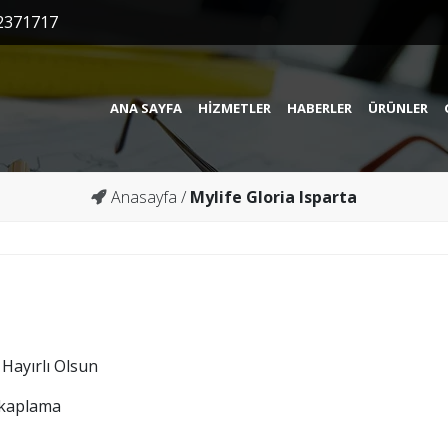
2371717
ANA SAYFA
HIZMETLER
HABERLER
ÜRÜNLER
Anasayfa
/
Mylife Gloria Isparta
a
Hayırlı Olsun
l kaplama