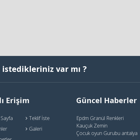
istedikleriniz var mı ?
lı Erişim
Güncel Haberler
 Sayfa
Teklif İste
Epdm Granül Renkleri
Kauçuk Zemin
nler
Galeri
Çocuk oyun Gurubu antalya
metler