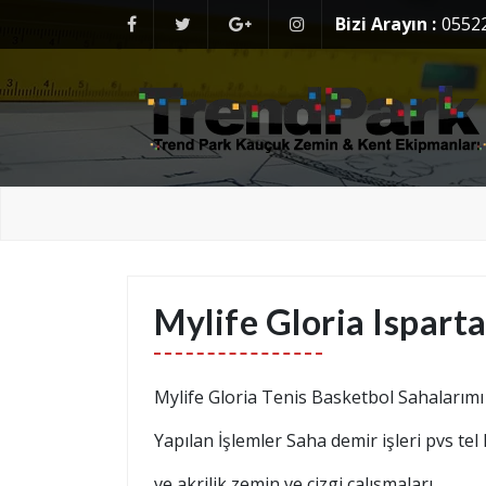
Skip
Bizi Arayın :
0552
to
content
Kauçuk Zemin Yer Kaplama Döşeme
Kauçuk Zemin Yer Kaplama Döşeme
Mylife Gloria Ispart
Mylife Gloria Tenis
Basketbol
Sahalarımı 
Yapılan İşlemler Saha demir işleri pvs te
ve akrilik zemin ve çizgi çalısmaları