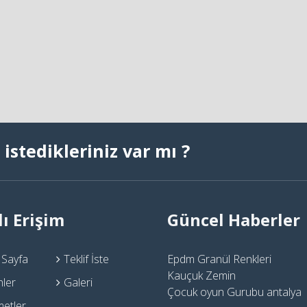
istedikleriniz var mı ?
lı Erişim
Güncel Haberler
 Sayfa
Teklif İste
Epdm Granül Renkleri
Kauçuk Zemin
nler
Galeri
Çocuk oyun Gurubu antalya
metler