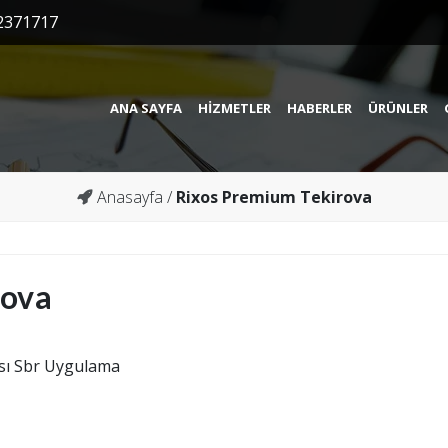
2371717
ANA SAYFA
HIZMETLER
HABERLER
ÜRÜNLER
Anasayfa
/
Rixos Premium Tekirova
rova
sı Sbr Uygulama